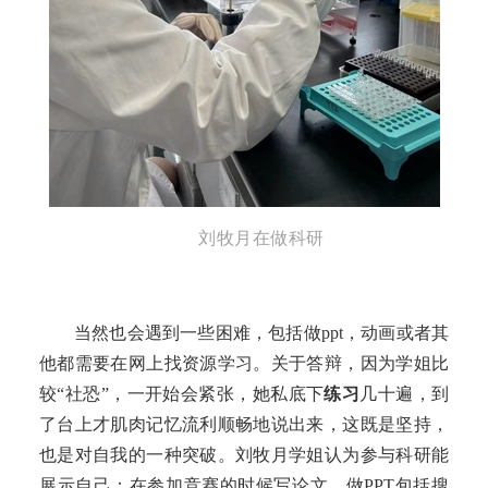
刘牧月在做科研
当然也会遇到一些困难，
包括做
ppt
，
动画或者
其
他都需要在网上找资源
学习
。关于
答辩
，因为学姐
比
较
“
社恐
”
，一开始会紧张，
她
私底下
练习
几十遍，到
了台上才肌肉记忆
流利顺畅地
说出来
，这既是坚持，
也是对自我的一种突破。刘牧月学姐认为参与科研能
展示自己
：
在参加竞赛的时候写论文
，
做
PPT包括搜