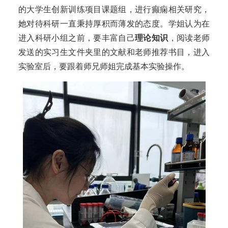
的大学生创新训练项目课题组，进行癫痫相关研究，
她对待科研一直秉持厚积而薄发的态度。学姐认为在
进入科研小组之前，
要丰富自
己
理论知识
，阅读
老师
发
送的
实习生文件夹里
的
文献
和老师推荐书目
，
进入
实验室后
，要跟着
师兄师姐
完成
基本实验操作
。