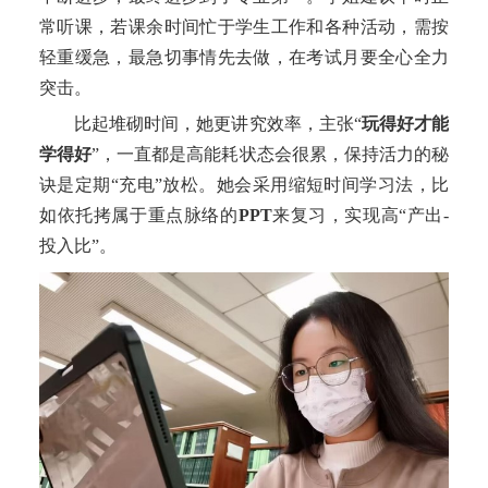
常听课，
若
课余时间忙于学生工作和各种活动，需按
轻重缓急，最急切事情先去做
，
在考试月
要
全心全力
突击。
比起堆砌时间，
她
更讲究效率
，主张
“
玩得好才能
学得好
”
，一直都是高能耗状态会很累，保持活力的秘
诀是
定期
“充电”
放松
。
她会采用
缩短时间学习法，
比
如
依托拷
属于重点脉络的
PPT
来
复习，实现
高
“产出-
投入比”。