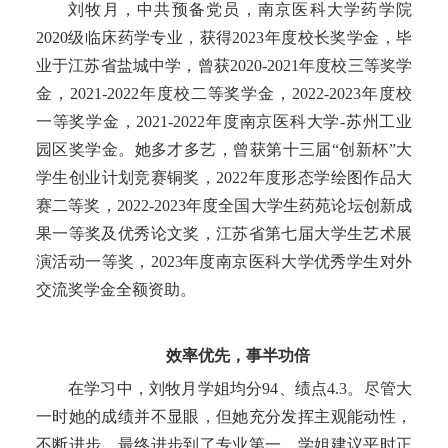
刘牧月，中共预备党员，南京医科大学药学院
2020级临床药学专业，获得2
023
年度校长奖学金，毕
业于
江苏省盐城中学
，曾获
2020-2021年度校三等奖学
金，2
021-2022
年度校二等奖学金，
2
022-2023
年度校
一等奖学金，
2021-2022
年度
南京医科大学
-苏州工业
园区奖学金
。她多才多艺，曾获
第十三届
“创新杯”大
学生创业计划竞赛铜奖
，
2022年
度
形态学绘图作品大
赛二等奖
，
202
2
-202
3
年度全国大学生药苑论坛创新成
果一等奖
及优秀论文奖
，
江苏省第七届大学生艺术展
演活动一等奖
，
2
023
年度南京医科大学优秀学生对外
交流奖学金全额资助。
效率优先，事半功倍
在学习中，
刘牧月学姐
均分
94、绩点4.3。尽管大
一时她的成绩并不显眼，但她充分发挥主观能动性，
不断进步，最终进步到了专业第一。学姐建议
平
时
正