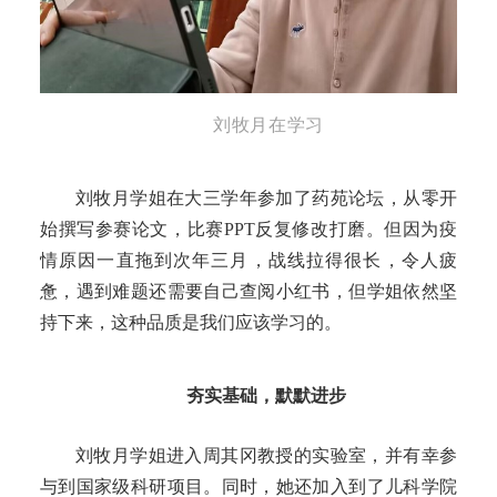
刘牧月在学习
刘牧月学姐在
大三
学年
参加
了
药苑论坛
，从零开
始撰写
参赛论文，比赛
PPT
反复修改打磨
。
但
因为疫
情原因一直拖到次年三月，战线拉得很长，
令人
疲
惫
，遇到难题还需要自己查阅小红书，但学姐依然坚
持下来，这种品质是我们应该学习的。
夯实基础，默默进步
刘牧月学姐进入周其冈教授的实验室，并有幸参
与到国家级科研项目。同时，她还加入到了儿科学院