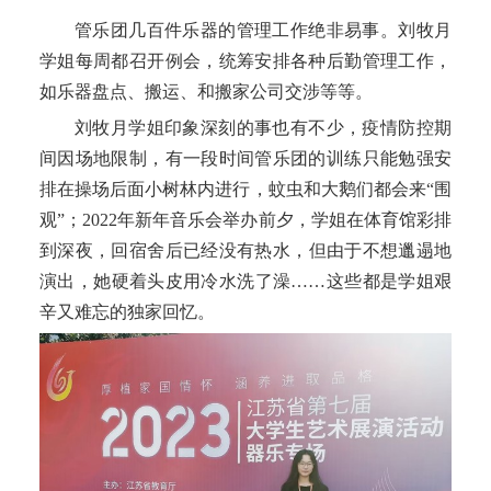
管乐团几百件
乐器的
管理
工作绝非易事
。
刘牧月
学姐
每周
都召
开例会
，统筹安排
各种后勤管理工作，
如
乐器盘点
、
搬运
、和
搬家公司
交涉等等。
刘牧月学姐印象深刻的事也有不少，疫情防控期
间因场地限制
，
有一段时间管乐团
的训练
只能勉强安
排
在操场后面小树林
内进行
，蚊虫
和
大鹅
们都会
来
“
围
观
”；2
022年新年音乐会
举办前夕
，
学姐
在体育馆彩排
到
深夜
，
回
宿舍
后已经没有热水，但由于
不想邋遢地
演出，
她
硬着头皮用冷水洗了澡
……
这些都是学姐艰
辛又难忘的独家回忆。