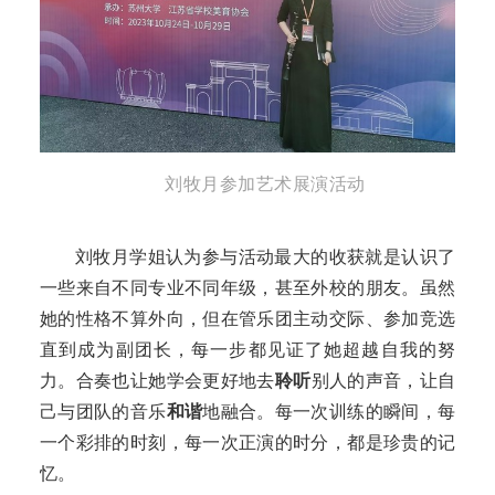
刘牧月参加艺术展演活动
刘牧月学姐认为参与活动
最大的收获就是认识了
一些
来自不同专业不同年级
，甚至外校
的朋友。虽然
她的性格不算外向，但在管乐团主动
交际
、参加
竞选
直到成为副团长
，每一步都见证了她超越自我的努
力。
合奏也让
她
学会更好地去
聆听
别人的声音，让自
己与团队的音乐
和谐
地融合。每一次训练的瞬间，每
一个彩排的时刻，每一次正演的时分，都是珍贵的记
忆。